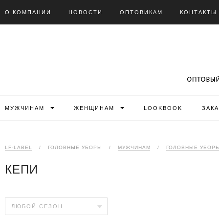
О КОМПАНИИ
НОВОСТИ
ОПТОВИКАМ
КОНТАКТЫ
МУЖЧИНАМ
ЖЕНЩИНАМ
LOOKBOOK
ЗАК
LF-LABEL
/
ГОЛОВНЫЕ УБОРЫ
/
МУЖЧИНАМ
/
ГОЛОВНЫЕ УБОР
КЕПИ
ЛЮБОЙ СЕЗОН